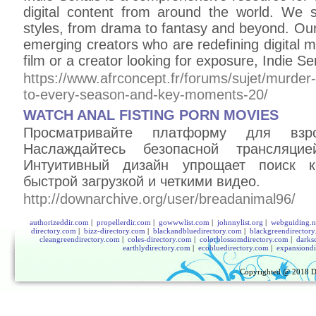
digital content from around the world. We 
styles, from drama to fantasy and beyond. Our
emerging creators who are redefining digital m
film or a creator looking for exposure, Indie Ser
https://www.afrconcept.fr/forums/sujet/murde
to-every-season-and-key-moments-20/
WATCH ANAL FISTING PORN MOVIES
Просматривайте платформу для взро
Наслаждайтесь безопасной трансляци
Интуитивный дизайн упрощает поиск ко
быстрой загрузкой и четкими видео.
http://downarchive.org/user/breadanimal96/
authorizeddir.com
|
propellerdir.com
|
gowwwlist.com
|
johnnylist.org
|
webguiding.n
directory.com
|
bizz-directory.com
|
blackandbluedirectory.com
|
blackgreendirector
cleangreendirectory.com
|
coles-directory.com
|
colorblossomdirectory.com
|
darks
earthlydirectory.com
|
ecobluedirectory.com
|
expansiondi
Copyrighted @ 2018
D