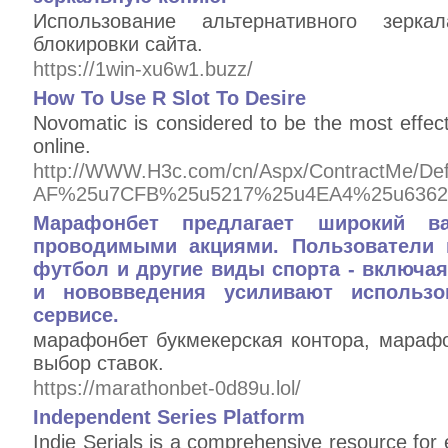
Использование альтернативного зерк
блокировки сайта.
https://1win-xu6w1.buzz/
How To Use R Slot To Desire
Novomatic is considered to be the most effect
online.
http://WWW.H3c.com/cn/Aspx/ContractMe
AF%25u7CFB%25u5217%25u4EA4%25u6362
Марафонбет предлагает широкий 
проводимыми акциями. Пользователи 
футбол и другие виды спорта - включа
и нововведения усиливают использо
сервисе.
марафонбет букмекерская контора, мараф
выбор ставок.
https://marathonbet-0d89u.lol/
Independent Series Platform
Indie Serials is a comprehensive resource for 